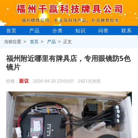
首页
产品
分类
知识
问答
联系
当前位置 >
首页
>
产品
> 正文
福州附近哪里有牌具店，专用眼镜防5色
镜片
面议
价格：
2026-04-20 23:03:01 2421次浏览