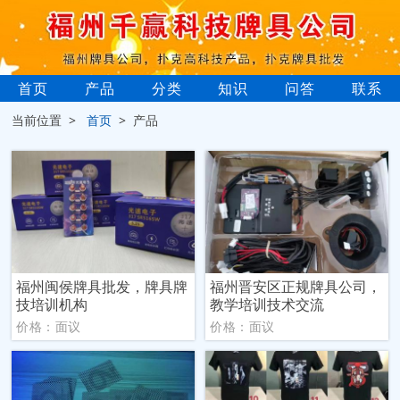
首页
产品
分类
知识
问答
联系
当前位置 >
首页
> 产品
福州闽侯牌具批发，牌具牌
福州晋安区正规牌具公司，
技培训机构
教学培训技术交流
价格：面议
价格：面议