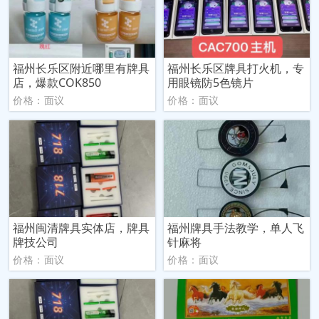
福州长乐区附近哪里有牌具
福州长乐区牌具打火机，专
店，爆款COK850
用眼镜防5色镜片
价格：面议
价格：面议
福州闽清牌具实体店，牌具
福州牌具手法教学，单人飞
牌技公司
针麻将
价格：面议
价格：面议